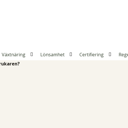
Växtnäring
Lönsamhet
Certifiering
Reg
pna
Öppna
Öppna
Öppna
rukaren?