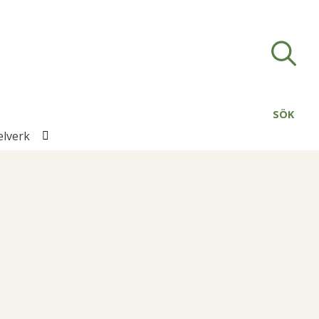
SÖK
elverk
Öppna