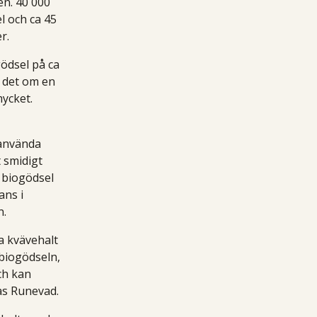
en. 40 000
l och ca 45
r.
gödsel på ca
r det om en
mycket.
 använda
 smidigt
n biogödsel
ans i
n.
a kvävehalt
 biogödseln,
ch kan
as Runevad.